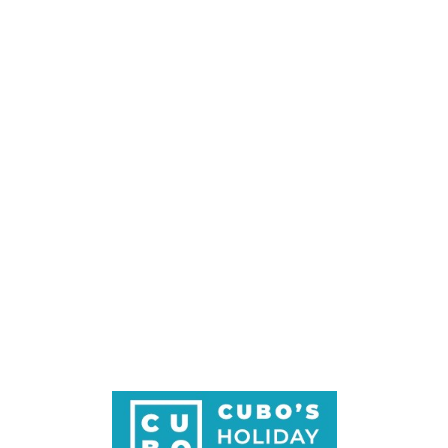
Loa
din
g...