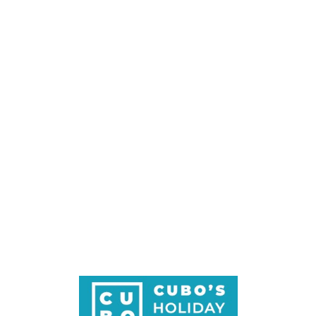
Loa
din
g...