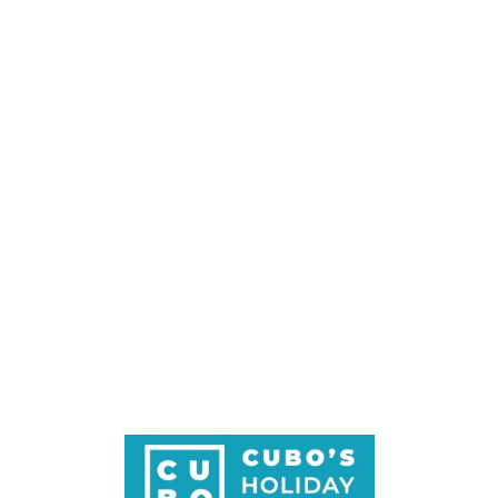
Loa
din
g...