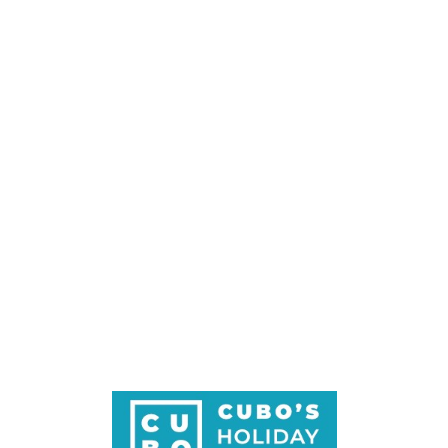
Loa
din
g...