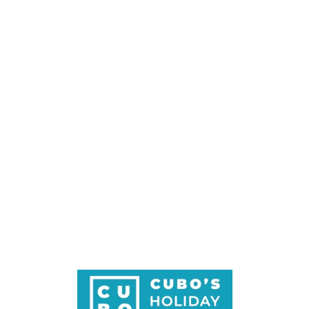
Loa
din
g...