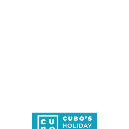
Loa
din
g...