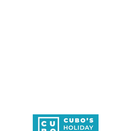
Loa
din
g...