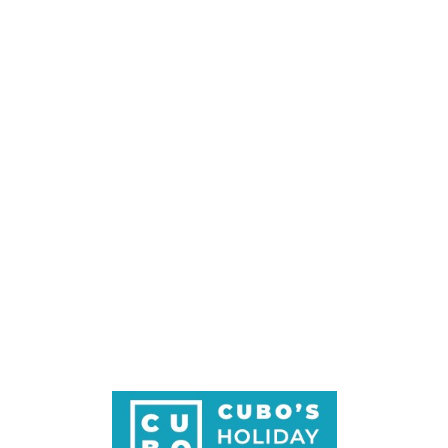
Loa
din
g...