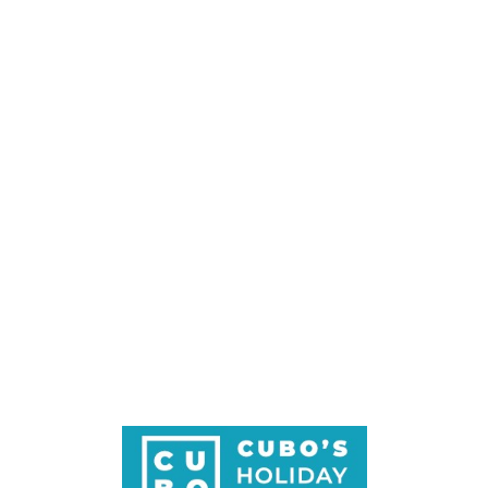
Loa
din
g...