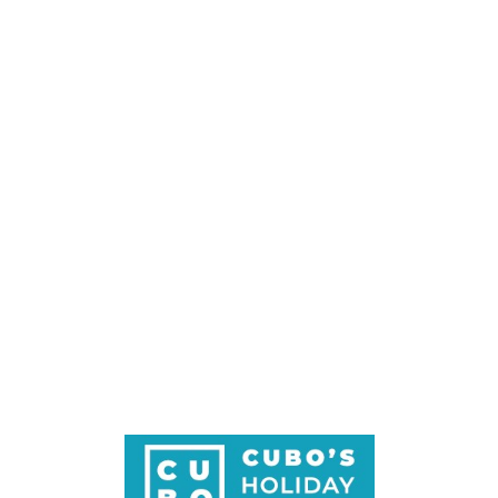
Loa
din
g...