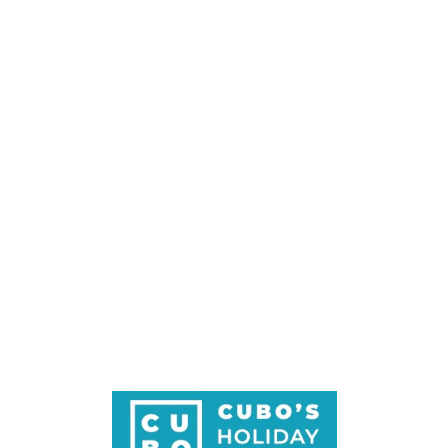
Loa
din
g...