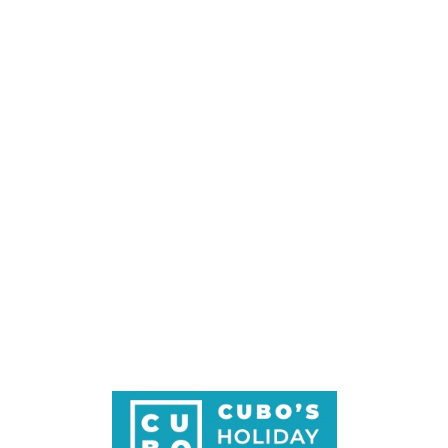
Loa
din
g...