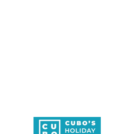
Loa
din
g...