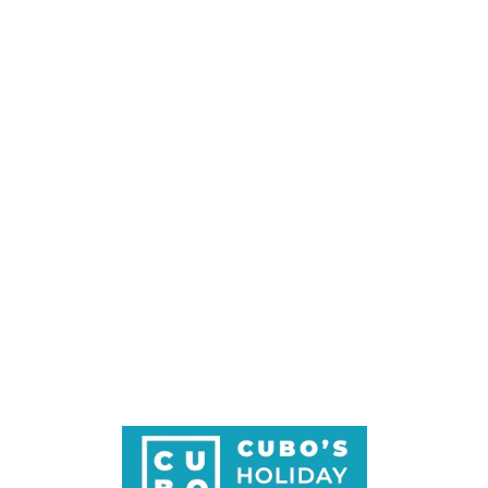
Loa
din
g...