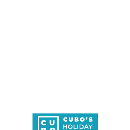
Loa
din
g...