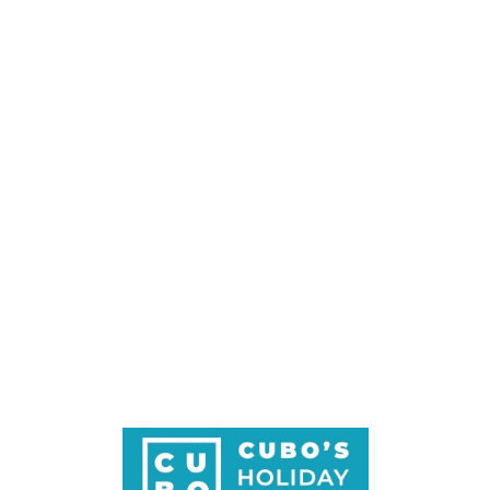
Loa
din
g...