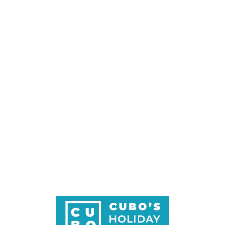
Loa
din
g...